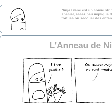
Ninja Blanc est un comic stri
spécial, assez peu impliqué d
tortues ou secouer des enfa
L'Anneau de Ni