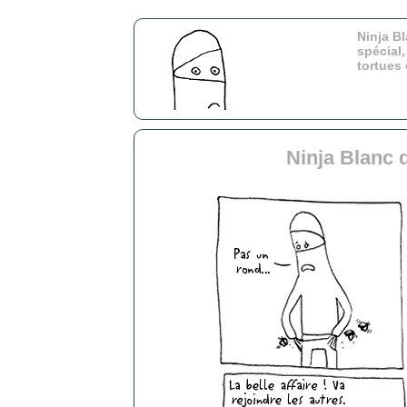
Ninja Bl
spécial,
tortues
Ninja Blanc 