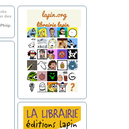
très
er des
r
Phiip
.