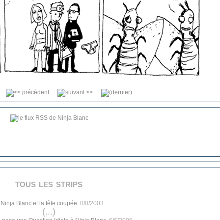
tous les strips
.
Ninja Blanc et la tête coupée
0/0/2003
(...)