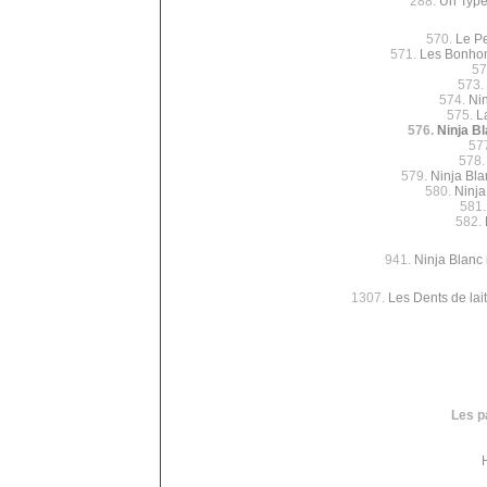
288.
Un Type
570.
Le P
571.
Les Bonhom
57
573.
574.
Ni
575.
L
576.
Ninja Bl
57
578
579.
Ninja Bla
580.
Ninja
581
582.
941.
Ninja Blanc 
1307.
Les Dents de lait
Les p