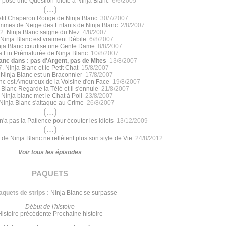
 pose une Question Idiote à Ninja Blanc
6/6/2005
(...)
etit Chaperon Rouge de Ninja Blanc
30/7/2007
mes de Neige des Enfants de Ninja Blanc
2/8/2007
2.
Ninja Blanc saigne du Nez
4/8/2007
Ninja Blanc est vraiment Débile
6/8/2007
nja Blanc courtise une Gente Dame
8/8/2007
a Fin Prématurée de Ninja Blanc
10/8/2007
anc dans : pas d'Argent, pas de Mites
13/8/2007
7.
Ninja Blanc et le Petit Chat
15/8/2007
.
Ninja Blanc est un Braconnier
17/8/2007
nc est Amoureux de la Voisine d'en Face
19/8/2007
 Blanc Regarde la Télé et il s'ennuie
21/8/2007
.
Ninja blanc met le Chat à Poil
23/8/2007
Ninja Blanc s'attaque au Crime
26/8/2007
(...)
n'a pas la Patience pour écouter les Idiots
13/12/2009
(...)
 de Ninja Blanc ne reflètent plus son style de Vie
24/8/2012
Voir tous les épisodes
paquets
aquets de strips :
Ninja Blanc se surpasse
Début de l'histoire
Histoire précédente
Prochaine histoire