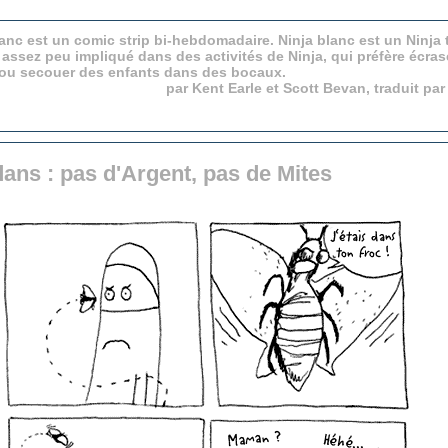
anc est un comic strip bi-hebdomadaire. Ninja blanc est un Ninja 
 assez peu impliqué dans des activités de Ninja, qui préfère écras
 ou secouer des enfants dans des bocaux.
par Kent Earle et Scott Bevan, traduit pa
dans : pas d'Argent, pas de Mites