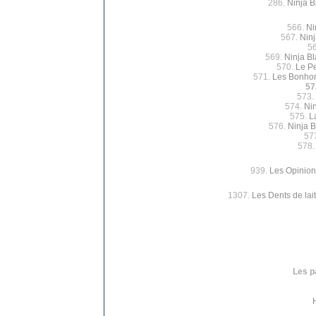
286.
Ninja B
566.
Ni
567.
Ninj
5
569.
Ninja B
570.
Le P
571.
Les Bonhom
57
573.
574.
Ni
575.
L
576.
Ninja B
57
578
939.
Les Opinion
1307.
Les Dents de lait
Les p