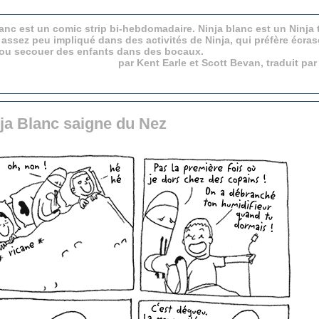
anc est un comic strip bi-hebdomadaire. Ninja blanc est un Ninja 
 assez peu impliqué dans des activités de Ninja, qui préfère écras
 ou secouer des enfants dans des bocaux.
par Kent Earle et Scott Bevan, traduit pa
ja Blanc saigne du Nez