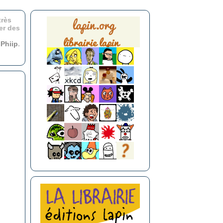
très
er des
r
Phiip
.