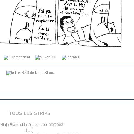
tous les strips
.
Ninja Blanc et la tête coupée
0/0/2003
(...)