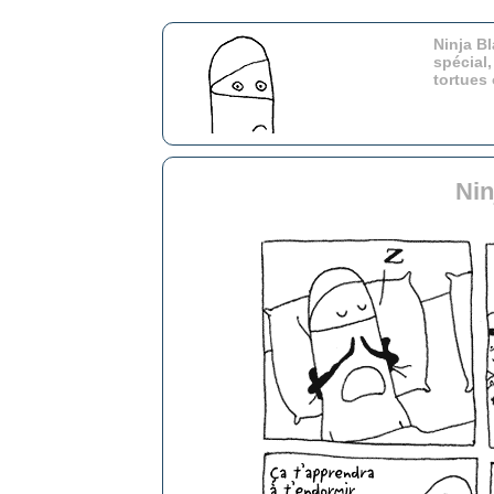
Ninja Bl
spécial,
tortues
Nin