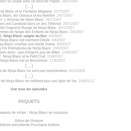
lanc se coupe avec un Bout de Papier
28/5/2005
(...)
nja Blanc et le Pantalon Magique
22/7/2007
a Blanc, les Oiseaux et les Abeilles
24/7/2007
68.
L'Anneau de Ninja Blanc
26/7/2007
lanc est Candidat dans un Jeu Télévisé
28/7/2007
etit Chaperon Rouge de Ninja Blanc
30/7/2007
mes de Neige des Enfants de Ninja Blanc
2/8/2007
2.
Ninja Blanc saigne du Nez
4/8/2007
Ninja Blanc est vraiment Débile
6/8/2007
nja Blanc courtise une Gente Dame
8/8/2007
a Fin Prématurée de Ninja Blanc
10/8/2007
lanc dans : pas d'Argent, pas de Mites
13/8/2007
7.
Ninja Blanc et le Petit Chat
15/8/2007
.
Ninja Blanc est un Braconnier
17/8/2007
(...)
s de Ninja Blanc ne sont pas représentées
9/12/2009
(...)
 de Ninja Blanc ne reflètent plus son style de Vie
24/8/2012
Voir tous les épisodes
paquets
aquets de strips :
Ninja Blanc se surpasse
Début de l'histoire
Histoire précédente
Prochaine histoire