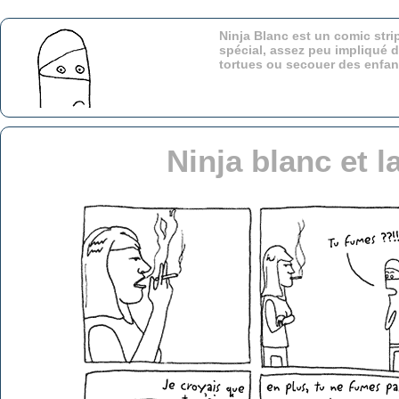
Ninja Blanc est un comic stri
spécial, assez peu impliqué d
tortues ou secouer des enfa
Ninja blanc et 