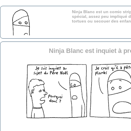
Ninja Blanc est un comic stri
spécial, assez peu impliqué d
tortues ou secouer des enfa
Ninja Blanc est inquiet à p