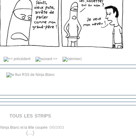
tous les strips
.
Ninja Blanc et la tête coupée
0/0/2003
(...)