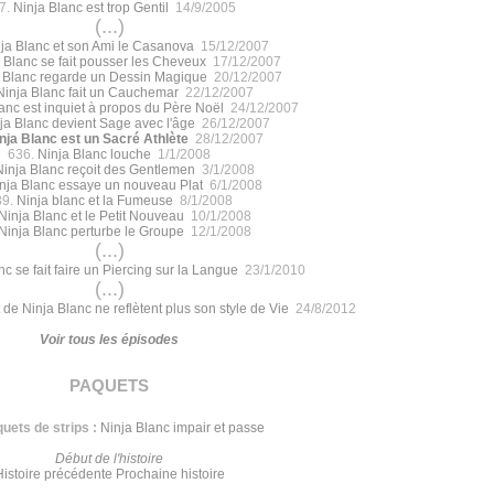
7.
Ninja Blanc est trop Gentil
14/9/2005
(...)
ja Blanc et son Ami le Casanova
15/12/2007
 Blanc se fait pousser les Cheveux
17/12/2007
 Blanc regarde un Dessin Magique
20/12/2007
Ninja Blanc fait un Cauchemar
22/12/2007
anc est inquiet à propos du Père Noël
24/12/2007
ja Blanc devient Sage avec l'âge
26/12/2007
nja Blanc est un Sacré Athlète
28/12/2007
636.
Ninja Blanc louche
1/1/2008
Ninja Blanc reçoit des Gentlemen
3/1/2008
nja Blanc essaye un nouveau Plat
6/1/2008
39.
Ninja blanc et la Fumeuse
8/1/2008
Ninja Blanc et le Petit Nouveau
10/1/2008
Ninja Blanc perturbe le Groupe
12/1/2008
(...)
nc se fait faire un Piercing sur la Langue
23/1/2010
(...)
 de Ninja Blanc ne reflètent plus son style de Vie
24/8/2012
Voir tous les épisodes
paquets
uets de strips :
Ninja Blanc impair et passe
Début de l'histoire
Histoire précédente
Prochaine histoire