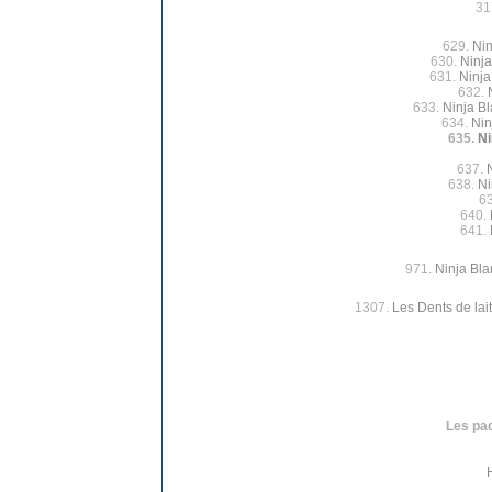
31
629.
Nin
630.
Ninja
631.
Ninja
632.
633.
Ninja Bl
634.
Nin
635.
Ni
637.
638.
Ni
6
640.
641.
971.
Ninja Bla
1307.
Les Dents de lait
Les paq