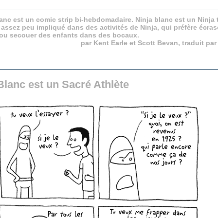
anc est un comic strip bi-hebdomadaire. Ninja blanc est un Ninja 
 assez peu impliqué dans des activités de Ninja, qui préfère écras
 ou secouer des enfants dans des bocaux.
par Kent Earle et Scott Bevan, traduit pa
Blanc est un Sacré Athlète