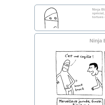
Ninja Bl
spécial,
tortues
Ninja 