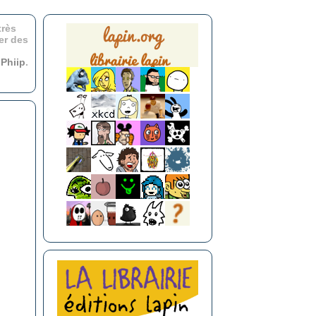
très
er des
r
Phiip
.