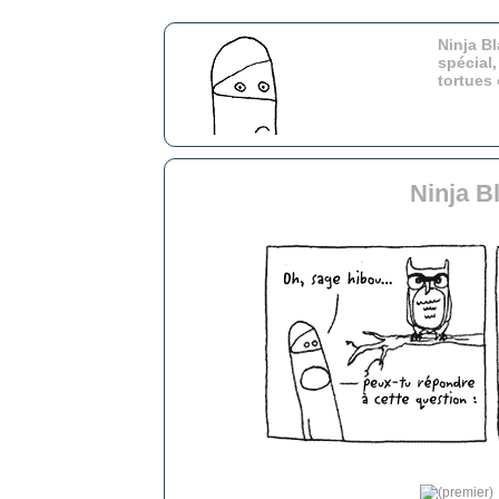
Ninja Bl
spécial,
tortues
Ninja B