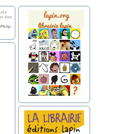
très
er des
r
Phiip
.