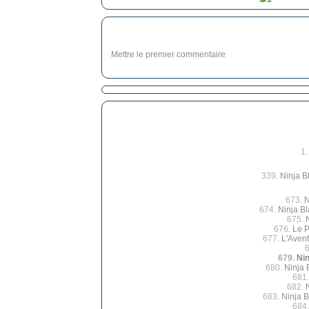
Mettre le premier commentaire
1
339.
Ninja B
673.
N
674.
Ninja Bl
675.
676.
Le P
677.
L'Avent
679.
Ni
680.
Ninja 
681
682.
683.
Ninja B
684