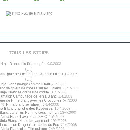
tous les strips
.
Ninja Blanc et la tête coupée
0/0/2003
(...)
lanc gâte beaucoup trop sa Petite Fille
1/12/2005
(...)
inja Blanc mange comme il faut
25/3/2008
anc sait plein de choses sur les Chiens
28/3/2008
Ninja Blanc se gratte une croute
31/3/2008
antalon Camouflage de Ninja Blanc
2/4/2008
ure de Ninja Blanc avec les Crocodiles
5/4/2008
678.
Ninja Blanc se rafraîchit
8/4/2008
nja Blanc cherche des Réponses
10/4/2008
Blanc, dans : un Homme sous mon Lit
13/4/2008
.
Ninja Blanc travaille au SMIC
15/4/2008
Ninja Blanc exhale bruyamment
19/4/2008
lanc est un Dragon qui crache du Feu
21/4/2008
.
Ninja Blanc et la Fille qui pue
24/4/2008