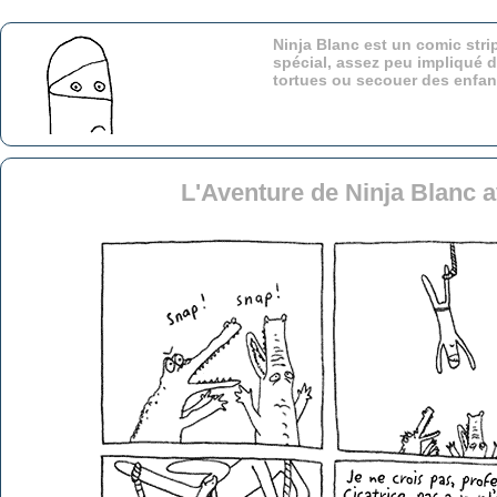
Ninja Blanc est un comic stri
spécial, assez peu impliqué d
tortues ou secouer des enfa
L'Aventure de Ninja Blanc a