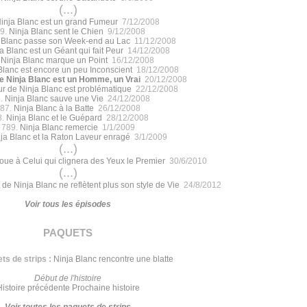
(...)
inja Blanc est un grand Fumeur
7/12/2008
9.
Ninja Blanc sent le Chien
9/12/2008
 Blanc passe son Week-end au Lac
11/12/2008
a Blanc est un Géant qui fait Peur
14/12/2008
.
Ninja Blanc marque un Point
16/12/2008
Blanc est encore un peu Inconscient
18/12/2008
de Ninja Blanc est un Homme, un Vrai
20/12/2008
r de Ninja Blanc est problématique
22/12/2008
.
Ninja Blanc sauve une Vie
24/12/2008
87.
Ninja Blanc à la Batte
26/12/2008
8.
Ninja Blanc et le Guépard
28/12/2008
789.
Ninja Blanc remercie
1/1/2009
ja Blanc et la Raton Laveur enragé
3/1/2009
(...)
joue à Celui qui clignera des Yeux le Premier
30/6/2010
(...)
 de Ninja Blanc ne reflètent plus son style de Vie
24/8/2012
Voir tous les épisodes
paquets
ts de strips :
Ninja Blanc rencontre une blatte
Début de l'histoire
Histoire précédente
Prochaine histoire
Voir toutes les paquets de strips