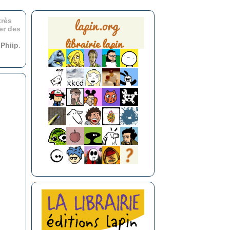
très
er des
r
Phiip
.