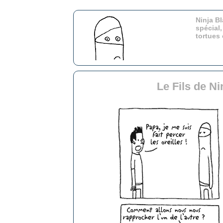
Ninja Bl
spécial,
tortues
Le Fils de N