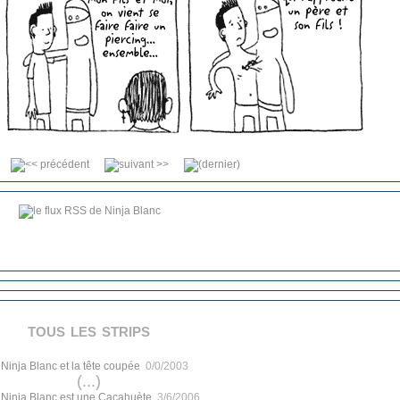
tous les strips
.
Ninja Blanc et la tête coupée
0/0/2003
(...)
.
Ninja Blanc est une Cacahuète
3/6/2006