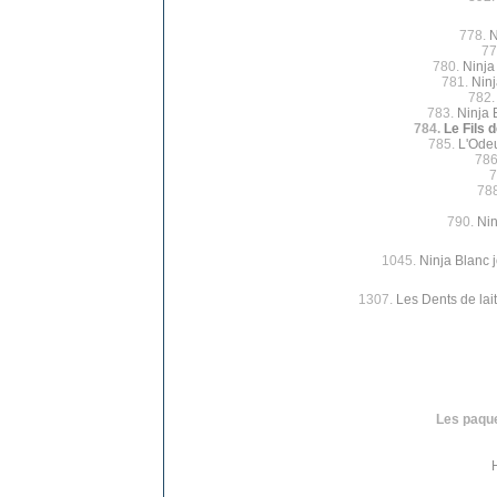
778.
N
77
780.
Ninja
781.
Ninj
782
783.
Ninja 
784.
Le Fils 
785.
L'Odeu
786
7
78
790.
Nin
1045.
Ninja Blanc 
1307.
Les Dents de lait
Les paque