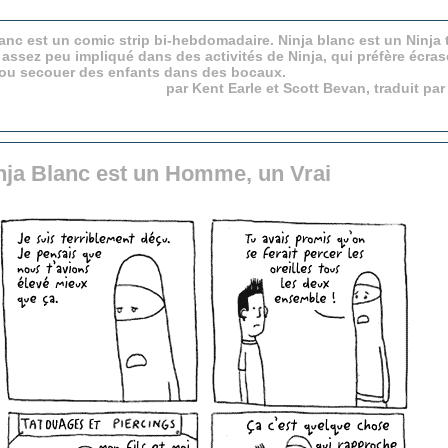
anc est un comic strip bi-hebdomadaire. Ninja blanc est un Ninja 
 assez peu impliqué dans des activités de Ninja, qui préfère écras
 ou secouer des enfants dans des bocaux.
par Kent Earle et Scott Bevan, traduit pa
inja Blanc est un Homme, un Vrai