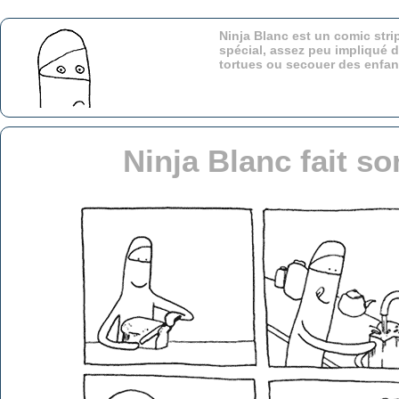
Ninja Blanc est un comic stri
spécial, assez peu impliqué d
tortues ou secouer des enfa
Ninja Blanc fait s