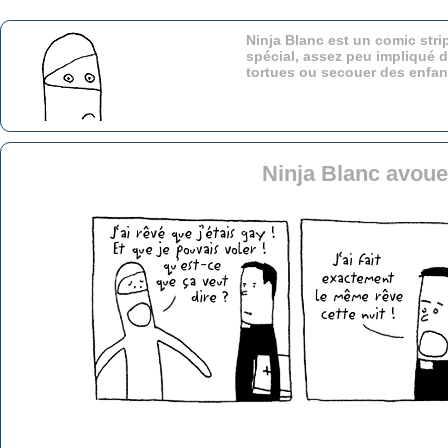
Ninja Blanc est un comic stri
spécial, assez peu impliqué d
tortues ou secouer des enfa
Ninja Blanc avou