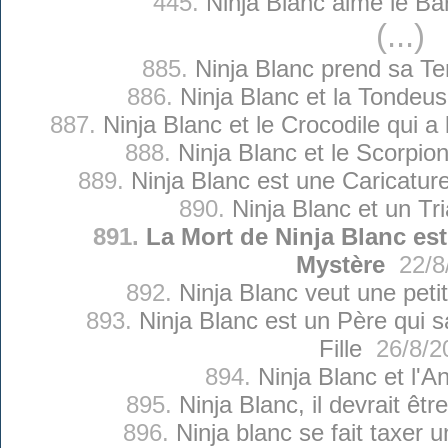
445.
Ninja Blanc aime le B
(...)
885.
Ninja Blanc prend sa T
886.
Ninja Blanc et la Tondeus
887.
Ninja Blanc et le Crocodile qui a
888.
Ninja Blanc et le Scorpi
889.
Ninja Blanc est une Caricature
890.
Ninja Blanc et un Tr
891.
La Mort de Ninja Blanc es
Mystère
22/8
892.
Ninja Blanc veut une peti
893.
Ninja Blanc est un Père qui sa
Fille
26/8/2
894.
Ninja Blanc et l'A
895.
Ninja Blanc, il devrait êtr
896.
Ninja blanc se fait taxer 