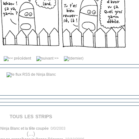
tous les strips
.
Ninja Blanc et la tête coupée
0/0/2003
(...)