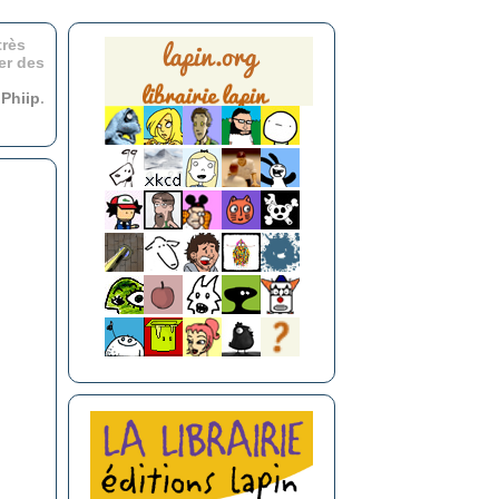
très
er des
r
Phiip
.