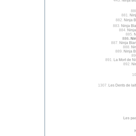
443.
Ninja Bl
88
881.
Nin
882.
Ninja B
883.
Ninja Bl
884.
Ninja
885.
N
886.
Nin
887.
Ninja Blan
888.
Ni
889.
Ninja B
89
891.
La Mort de Ni
892.
Ni
1
1307.
Les Dents de lait
Les paq