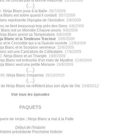
anc ne connaît pas la Bonne Réponse
10/10/2006
(...)
0.
Ninja Blanc joue à la Balle
28/7/2009
ja Blanc est sobre quand il conduit
30/7/2009
lanc représente l'Apogée de l'àvolution
2/8/2009
anc se tient beaucoup trop près des Gens
4/8/2009
 Blanc est un Monstre Chauve-souris
6/8/2009
inja Blanc prend sa Température
8/8/2009
ja Blanc et la Tondeuse Tracteur
10/8/2009
c et le Crocodile qui a la Gueule ouverte
12/8/2009
nja Blanc et le Scorpion venimeux
15/8/2009
lanc est une Caricature de Célibataire
17/8/2009
0.
Ninja Blanc et un Triangle
19/8/2009
nja Blanc est entourée d'un Halo de Mystère
22/8/2009
nja Blanc veut une petite Morsure
24/8/2009
(...)
096.
Ninja Blanc s'organise
29/10/2010
(...)
 de Ninja Blanc ne reflètent plus son style de Vie
24/8/2012
Voir tous les épisodes
paquets
uets de strips :
Ninja Blanc a mal à la Patte
Début de l'histoire
Histoire précédente
Prochaine histoire