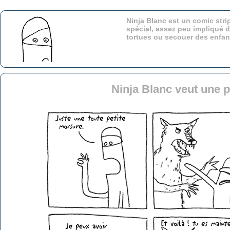
Ninja Blanc est un comic stri
spécial, assez peu impliqué d
tortues ou secouer des enfa
Ninja Blanc veut une p