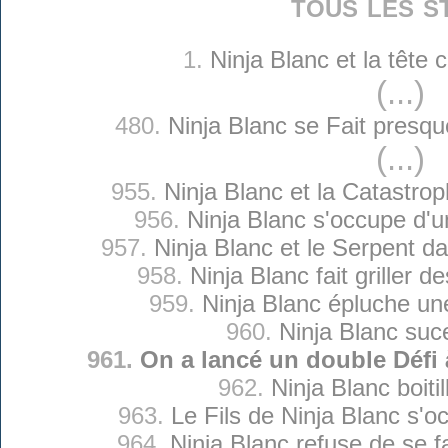
tous les s
1.
Ninja Blanc et la tête
(...)
480.
Ninja Blanc se Fait presq
(...)
955.
Ninja Blanc et la Catastro
956.
Ninja Blanc s'occupe d'
957.
Ninja Blanc et le Serpent d
958.
Ninja Blanc fait griller d
959.
Ninja Blanc épluche un
960.
Ninja Blanc suc
961.
On a lancé un double Défi 
962.
Ninja Blanc boitil
963.
Le Fils de Ninja Blanc s'o
964.
Ninja Blanc refuse de se f