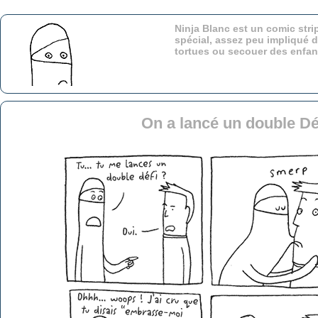
Ninja Blanc est un comic stri
spécial, assez peu impliqué d
tortues ou secouer des enfa
On a lancé un double Déf