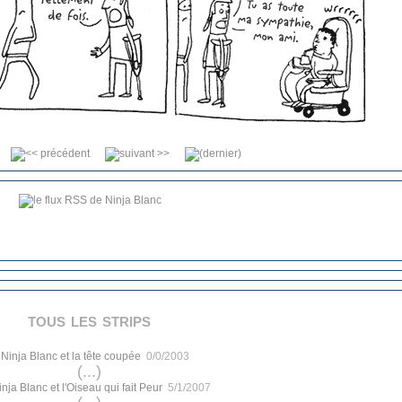
tous les strips
.
Ninja Blanc et la tête coupée
0/0/2003
(...)
inja Blanc et l'Oiseau qui fait Peur
5/1/2007