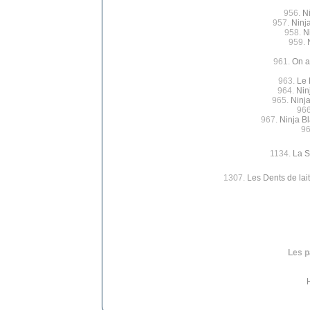
956.
N
957.
Ninj
958.
Ni
959.
961.
On a
963.
Le 
964.
Nin
965.
Ninja
96
967.
Ninja Bl
96
1134.
La S
1307.
Les Dents de lait
Les p