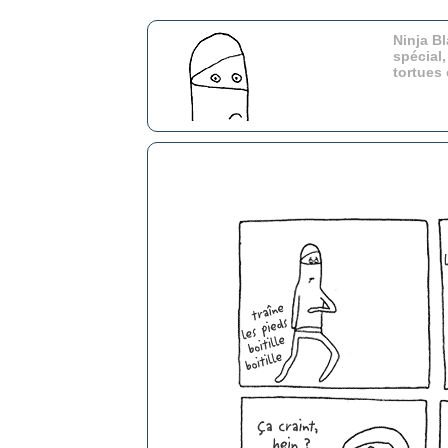
Ninja Bl
spécial,
tortues