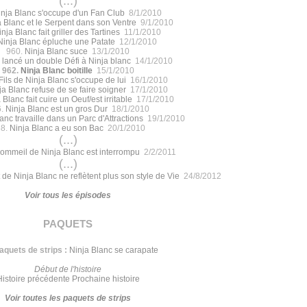
(...)
inja Blanc s'occupe d'un Fan Club
8/1/2010
a Blanc et le Serpent dans son Ventre
9/1/2010
nja Blanc fait griller des Tartines
11/1/2010
Ninja Blanc épluche une Patate
12/1/2010
960.
Ninja Blanc suce
13/1/2010
 lancé un double Défi à Ninja blanc
14/1/2010
962.
Ninja Blanc boitille
15/1/2010
Fils de Ninja Blanc s'occupe de lui
16/1/2010
ja Blanc refuse de se faire soigner
17/1/2010
 Blanc fait cuire un Oeuf/est irritable
17/1/2010
6.
Ninja Blanc est un gros Dur
18/1/2010
anc travaille dans un Parc d'Attractions
19/1/2010
8.
Ninja Blanc a eu son Bac
20/1/2010
(...)
ommeil de Ninja Blanc est interrompu
2/2/2011
(...)
 de Ninja Blanc ne reflètent plus son style de Vie
24/8/2012
Voir tous les épisodes
paquets
aquets de strips :
Ninja Blanc se carapate
Début de l'histoire
Histoire précédente
Prochaine histoire
Voir toutes les paquets de strips