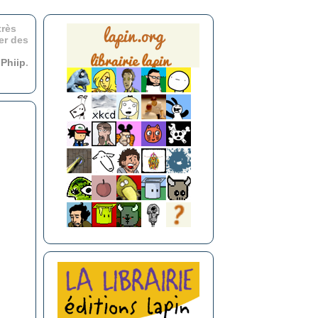
très
er des
r
Phiip
.