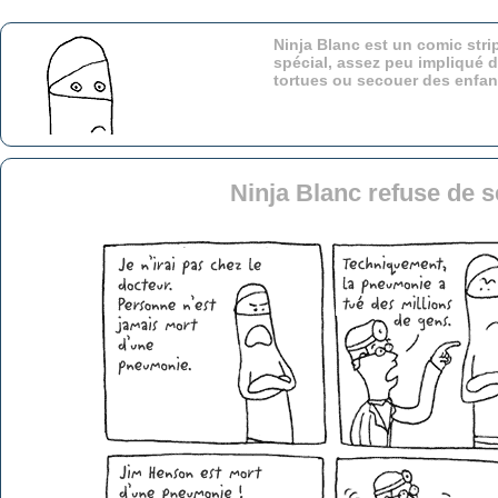
Ninja Blanc est un comic stri
spécial, assez peu impliqué d
tortues ou secouer des enfa
Ninja Blanc refuse de s