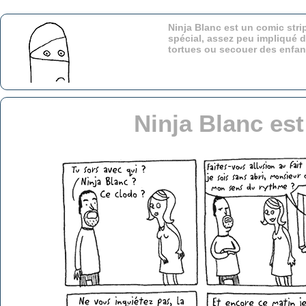
Ninja Blanc est un comic stri
spécial, assez peu impliqué d
tortues ou secouer des enfa
Ninja Blanc es