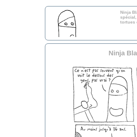
Ninja Bl
spécial,
tortues
Ninja Bl