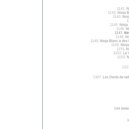
1141.
N
1142.
Ninja B
1143.
Nin
1
1145.
Ninja
1146.
N
1147.
Ni
1148.
Ni
1149.
Ninja Blanc a des 
1150.
Ninja
1151.
N
1152.
La 
1153.
N
122
1307.
Les Dents de lait
Les paque