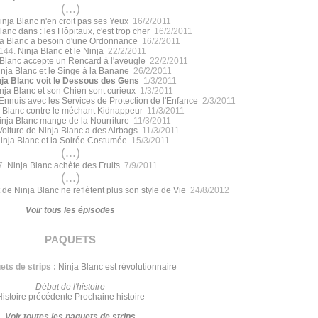
(...)
inja Blanc n'en croit pas ses Yeux
16/2/2011
lanc dans : les Hôpitaux, c'est trop cher
16/2/2011
ja Blanc a besoin d'une Ordonnance
16/2/2011
144.
Ninja Blanc et le Ninja
22/2/2011
 Blanc accepte un Rencard à l'aveugle
22/2/2011
inja Blanc et le Singe à la Banane
26/2/2011
nja Blanc voit le Dessous des Gens
1/3/2011
nja Blanc et son Chien sont curieux
1/3/2011
Ennuis avec les Services de Protection de l'Enfance
2/3/2011
 Blanc contre le méchant Kidnappeur
11/3/2011
inja Blanc mange de la Nourriture
11/3/2011
Voiture de Ninja Blanc a des Airbags
11/3/2011
inja Blanc et la Soirée Costumée
15/3/2011
(...)
7.
Ninja Blanc achète des Fruits
7/9/2011
(...)
 de Ninja Blanc ne reflètent plus son style de Vie
24/8/2012
Voir tous les épisodes
paquets
ts de strips :
Ninja Blanc est révolutionnaire
Début de l'histoire
Histoire précédente
Prochaine histoire
Voir toutes les paquets de strips