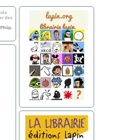
très
er des
r
Phiip
.