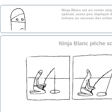
Ninja Blanc est un comic stri
spécial, assez peu impliqué d
tortues ou secouer des enfa
Ninja Blanc pêche s