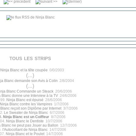
tous les strips
.
Ninja Blanc et la tête coupée
0/0/2003
(...)
ja Blanc demande son Avis à Colin
2/8/2004
(...)
inja Blanc Commande un Steack
20/6/2006
a Blanc donne une Interview à la TV
24/6/2006
399.
Ninja Blanc est épuisé
28/6/2006
Ninja Blanc contre les Vampires
1/7/2006
 Blanc reçoit son Diplôme par Internet
3/7/2006
2.
Le Sweater de Ninja Blanc
6/7/2006
3.
Ninja Blanc est un Coiffeur
8/7/2006
04.
Ninja Blanc le Dentiste
10/7/2006
a Blanc ne peut pas Jouer au Ballon
12/7/2006
6.
l'Autocollant de Ninja Blanc
14/7/2006
07.
Ninja Blanc et le Poulet
14/7/2006