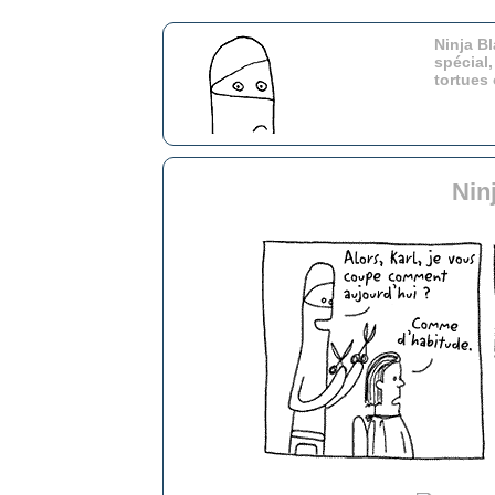
Ninja Bl
spécial,
tortues
Nin