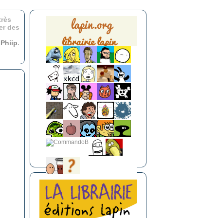
très
er des
r
Phiip
.