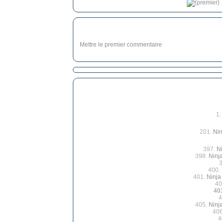
Mettre le premier commentaire
1
201.
Nin
397.
N
398.
Ninj
400.
401.
Ninja
40
40
4
405.
Ninj
40
4