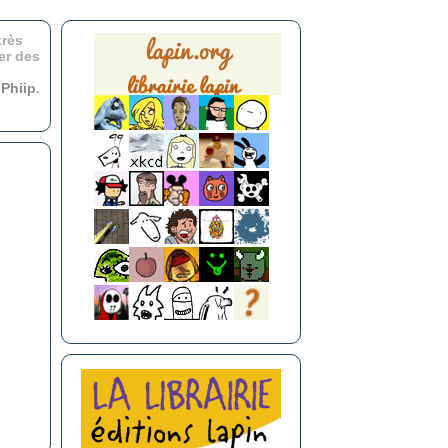
très
er des
r
Phiip
.