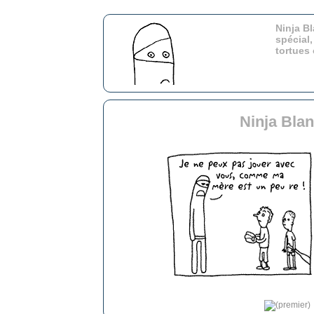
Ninja Bl
spécial,
tortues
Ninja Blan