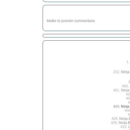
Mettre le premier commentaire
1
202.
Ninja
400.
401.
Ninja
40
40
4
405.
Ninja
40
4
408.
Ninja 
409.
Ninja B
410.
L