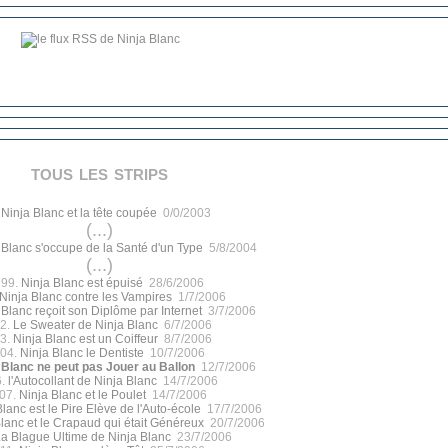
tous les strips
.
Ninja Blanc et la tête coupée
0/0/2003
(...)
 Blanc s'occupe de la Santé d'un Type
5/8/2004
(...)
399.
Ninja Blanc est épuisé
28/6/2006
Ninja Blanc contre les Vampires
1/7/2006
 Blanc reçoit son Diplôme par Internet
3/7/2006
2.
Le Sweater de Ninja Blanc
6/7/2006
3.
Ninja Blanc est un Coiffeur
8/7/2006
04.
Ninja Blanc le Dentiste
10/7/2006
 Blanc ne peut pas Jouer au Ballon
12/7/2006
6.
l'Autocollant de Ninja Blanc
14/7/2006
07.
Ninja Blanc et le Poulet
14/7/2006
Blanc est le Pire Elève de l'Auto-école
17/7/2006
lanc et le Crapaud qui était Généreux
20/7/2006
a Blague Ultime de Ninja Blanc
23/7/2006