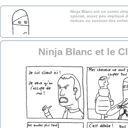
Ninja Blanc est un comic stri
spécial, assez peu impliqué d
tortues ou secouer des enfa
Ninja Blanc et le 