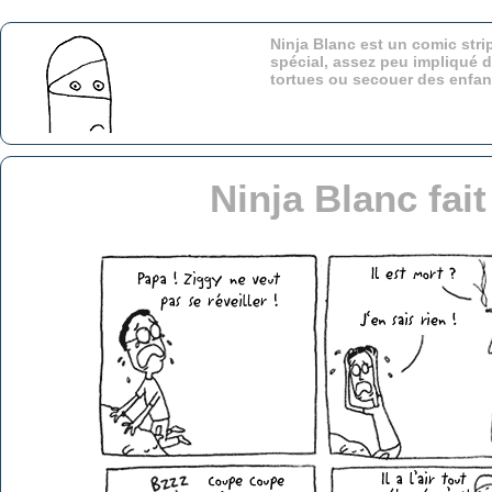
Ninja Blanc est un comic stri
spécial, assez peu impliqué d
tortues ou secouer des enfa
Ninja Blanc fai