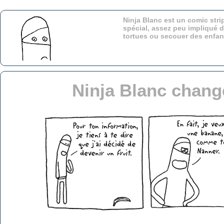
Ninja Blanc est un comic stri
spécial, assez peu impliqué d
tortues ou secouer des enfa
Ninja Blanc chang