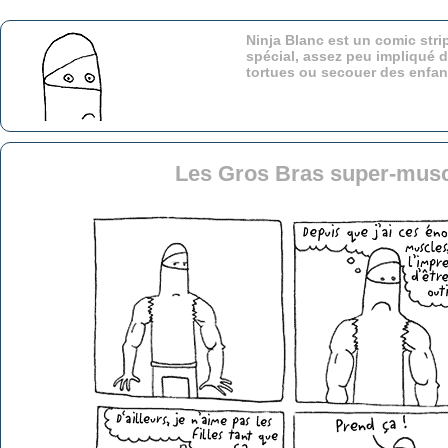
Ninja Blanc est un comic stri
spécial, assez peu impliqué d
tortues ou secouer des enfa
Les Gros Bras super-musc