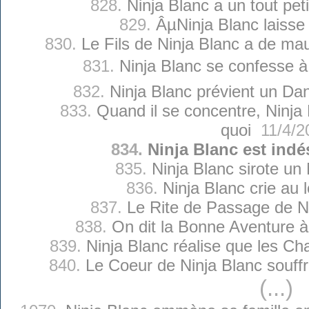
828.
Ninja Blanc a un tout pet
829.
ÂµNinja Blanc laisse
830.
Le Fils de Ninja Blanc a de ma
831.
Ninja Blanc se confesse à 
832.
Ninja Blanc prévient un Da
833.
Quand il se concentre, Ninja 
quoi
11/4/2
834.
Ninja Blanc est indé
835.
Ninja Blanc sirote un 
836.
Ninja Blanc crie au l
837.
Le Rite de Passage de N
838.
On dit la Bonne Aventure à
839.
Ninja Blanc réalise que les Ch
840.
Le Coeur de Ninja Blanc souffr
(...)