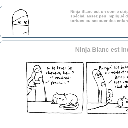
Ninja Blanc est un comic stri
spécial, assez peu impliqué d
tortues ou secouer des enfa
Ninja Blanc est in