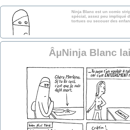
Ninja Blanc est un comic stri
spécial, assez peu impliqué d
tortues ou secouer des enfa
ÂµNinja Blanc la