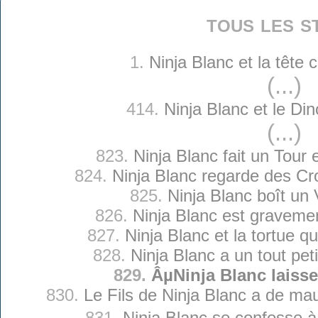
tous les s
1.
Ninja Blanc et la tête
(...)
414.
Ninja Blanc et le Di
(...)
823.
Ninja Blanc fait un Tour 
824.
Ninja Blanc regarde des Cr
825.
Ninja Blanc boît un 
826.
Ninja Blanc est graveme
827.
Ninja Blanc et la tortue qu
828.
Ninja Blanc a un tout pet
829.
ÂµNinja Blanc laiss
830.
Le Fils de Ninja Blanc a de ma
831.
Ninja Blanc se confesse à 