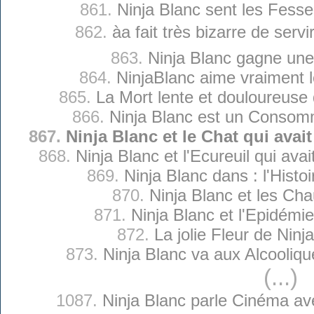
861.
Ninja Blanc sent les Fess
862.
àa fait très bizarre de serv
863.
Ninja Blanc gagne un
864.
NinjaBlanc aime vraiment 
865.
La Mort lente et douloureuse 
866.
Ninja Blanc est un Consom
867.
Ninja Blanc et le Chat qui avai
868.
Ninja Blanc et l'Ecureuil qui ava
869.
Ninja Blanc dans : l'Histo
870.
Ninja Blanc et les Ch
871.
Ninja Blanc et l'Epidémi
872.
La jolie Fleur de Ninj
873.
Ninja Blanc va aux Alcooli
(...)
1087.
Ninja Blanc parle Cinéma av