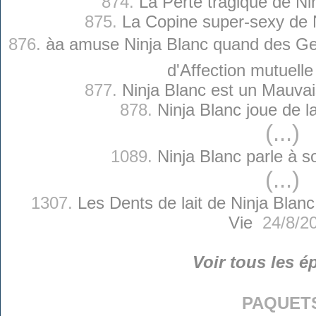
874.
La Perte tragique de Ni
875.
La Copine super-sexy de 
876.
àa amuse Ninja Blanc quand des G
d'Affection mutuelle
877.
Ninja Blanc est un Mauvai
878.
Ninja Blanc joue de l
(...)
1089.
Ninja Blanc parle à s
(...)
1307.
Les Dents de lait de Ninja Blanc
Vie
24/8/2
Voir tous les é
paquet