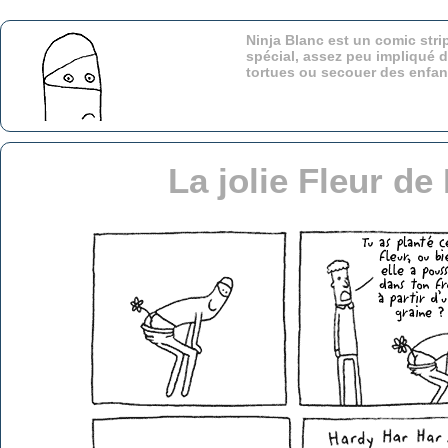
Ninja Blanc est un comic stri
spécial, assez peu impliqué d
tortues ou secouer des enfa
La jolie Fleur de