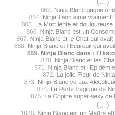
(...)
863.
Ninja Blanc gagne un
864.
NinjaBlanc aime vraiment 
865.
La Mort lente et douloureuse 
866.
Ninja Blanc est un Consom
867.
Ninja Blanc et le Chat qui avai
868.
Ninja Blanc et l'Ecureuil qui ava
869.
Ninja Blanc dans : l'Histo
870.
Ninja Blanc et les Ch
871.
Ninja Blanc et l'Epidémi
872.
La jolie Fleur de Ninj
873.
Ninja Blanc va aux Alcooli
874.
La Perte tragique de Ni
875.
La Copine super-sexy de 
(...)
1088.
Ninja Blanc est un Maître a