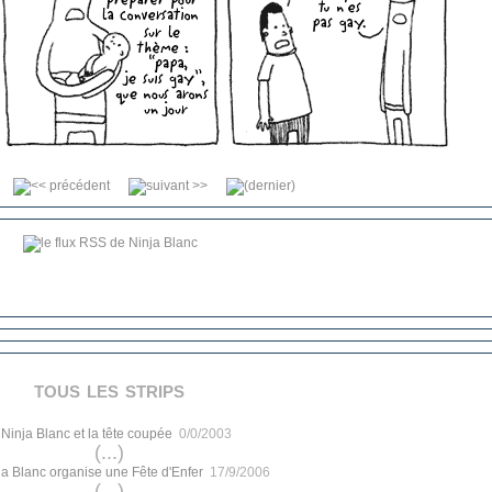
tous les strips
.
Ninja Blanc et la tête coupée
0/0/2003
(...)
ja Blanc organise une Fête d'Enfer
17/9/2006
(...)