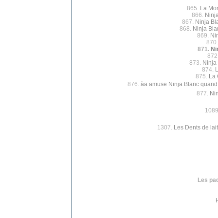
865.
La Mor
866.
Ninj
867.
Ninja Bl
868.
Ninja Blan
869.
Nin
870
871.
Ni
872
873.
Ninja
874.
L
875.
La 
876.
àa amuse Ninja Blanc quand
877.
Nin
1089
1307.
Les Dents de lait
Les paq