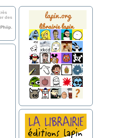
très
er des
r
Phiip
.