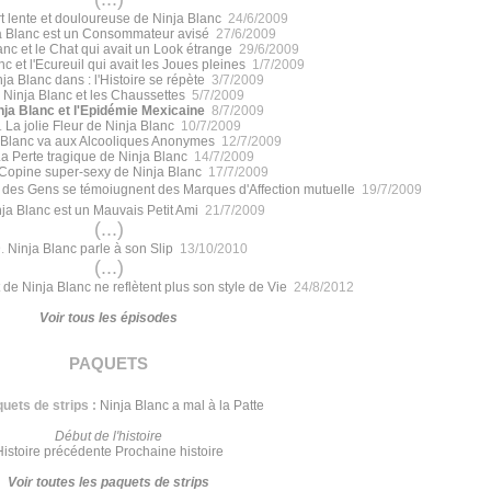
t lente et douloureuse de Ninja Blanc
24/6/2009
a Blanc est un Consommateur avisé
27/6/2009
anc et le Chat qui avait un Look étrange
29/6/2009
c et l'Ecureuil qui avait les Joues pleines
1/7/2009
ja Blanc dans : l'Histoire se répète
3/7/2009
.
Ninja Blanc et les Chaussettes
5/7/2009
nja Blanc et l'Epidémie Mexicaine
8/7/2009
.
La jolie Fleur de Ninja Blanc
10/7/2009
 Blanc va aux Alcooliques Anonymes
12/7/2009
a Perte tragique de Ninja Blanc
14/7/2009
Copine super-sexy de Ninja Blanc
17/7/2009
 des Gens se témoiugnent des Marques d'Affection mutuelle
19/7/2009
ja Blanc est un Mauvais Petit Ami
21/7/2009
(...)
.
Ninja Blanc parle à son Slip
13/10/2010
(...)
 de Ninja Blanc ne reflètent plus son style de Vie
24/8/2012
Voir tous les épisodes
paquets
uets de strips :
Ninja Blanc a mal à la Patte
Début de l'histoire
Histoire précédente
Prochaine histoire
Voir toutes les paquets de strips