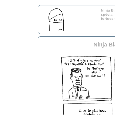
Ninja Bl
spécial,
tortues
Ninja Bl