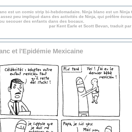
anc est un comic strip bi-hebdomadaire. Ninja blanc est un Ninja 
 assez peu impliqué dans des activités de Ninja, qui préfère écras
 ou secouer des enfants dans des bocaux.
par Kent Earle et Scott Bevan, traduit pa
anc et l'Epidémie Mexicaine