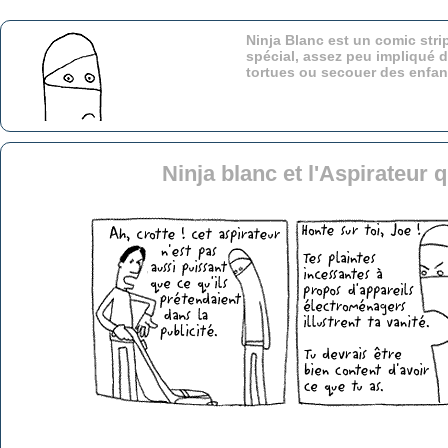
Ninja Blanc est un comic stri
spécial, assez peu impliqué d
tortues ou secouer des enfa
Ninja blanc et l'Aspirateur 