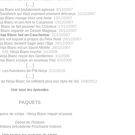
(...)
nja Blanc est brutalement agressé
9/12/2007
 Sandwich qui était vraiment vraiment délicieux
11/12/2007
nja Blanc mange chez une Amie
13/12/2007
ja Blanc et son Ami le Casanova
15/12/2007
 Blanc se fait pousser les Cheveux
17/12/2007
 Blanc regarde un Dessin Magique
20/12/2007
inja Blanc fait un Cauchemar
22/12/2007
anc est inquiet à propos du Père Noël
24/12/2007
ja Blanc devient Sage avec l'âge
26/12/2007
inja Blanc est un Sacré Athlète
28/12/2007
636.
Ninja Blanc louche
1/1/2008
Ninja Blanc reçoit des Gentlemen
3/1/2008
nja Blanc essaye un nouveau Plat
6/1/2008
(...)
9.
Les Aventures de P'tit Ninja
21/1/2010
(...)
 de Ninja Blanc ne reflètent plus son style de Vie
24/8/2012
Voir tous les épisodes
paquets
uets de strips :
Ninja Blanc impair et passe
Début de l'histoire
Histoire précédente
Prochaine histoire
Voir toutes les paquets de strips