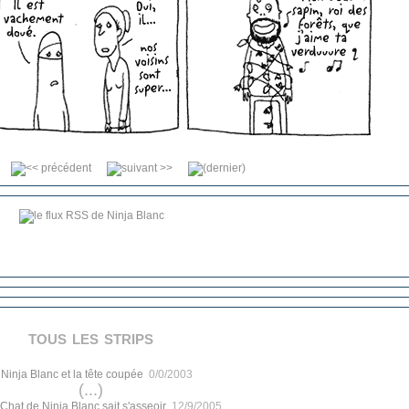
tous les strips
.
Ninja Blanc et la tête coupée
0/0/2003
(...)
Chat de Ninja Blanc sait s'asseoir
12/9/2005