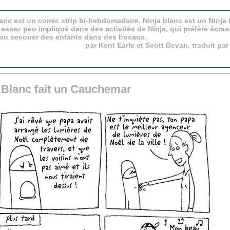
anc est un comic strip bi-hebdomadaire. Ninja blanc est un Ninja 
 assez peu impliqué dans des activités de Ninja, qui préfère écras
 ou secouer des enfants dans des bocaux.
par Kent Earle et Scott Bevan, traduit pa
 Blanc fait un Cauchemar