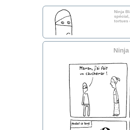
Ninja Bl
spécial,
tortues
Ninja