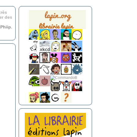
très
er des
r
Phiip
.