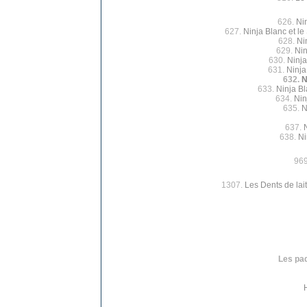
626.
Ni
627.
Ninja Blanc et le
628.
Ni
629.
Nin
630.
Ninja
631.
Ninja
632.
N
633.
Ninja Bl
634.
Nin
635.
N
637.
638.
Ni
96
1307.
Les Dents de lait
Les paq