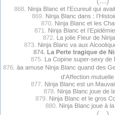
(...)
868.
Ninja Blanc et l'Ecureuil qui ava
869.
Ninja Blanc dans : l'Histo
870.
Ninja Blanc et les Ch
871.
Ninja Blanc et l'Epidémi
872.
La jolie Fleur de Ninj
873.
Ninja Blanc va aux Alcooli
874.
La Perte tragique de Ni
875.
La Copine super-sexy de 
876.
àa amuse Ninja Blanc quand des G
d'Affection mutuelle
877.
Ninja Blanc est un Mauvai
878.
Ninja Blanc joue de l
879.
Ninja Blanc et le gros 
880.
Ninja Blanc joue à la
(...)