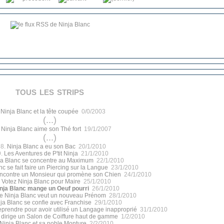
tous les strips
.
Ninja Blanc et la tête coupée
0/0/2003
(...)
.
Ninja Blanc aime son Thé fort
19/1/2007
(...)
8.
Ninja Blanc a eu son Bac
20/1/2010
9.
Les Aventures de P'tit Ninja
21/1/2010
ja Blanc se concentre au Maximum
22/1/2010
nc se fait faire un Piercing sur la Langue
23/1/2010
encontre un Monsieur qui promène son Chien
24/1/2010
.
Votez Ninja Blanc pour Maire
25/1/2010
nja Blanc mange un Oeuf pourri
26/1/2010
de Ninja Blanc veut un nouveau Prénom
28/1/2010
ja Blanc se confie avec Franchise
29/1/2010
reprendre pour avoir utilisé un Langage inapproprié
31/1/2010
 dirige un Salon de Coiffure haut de gamme
1/2/2010
Ninja Blanc et sa noble Monture
2/2/2010