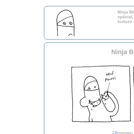
Ninja Bl
spécial,
tortues
Ninja 