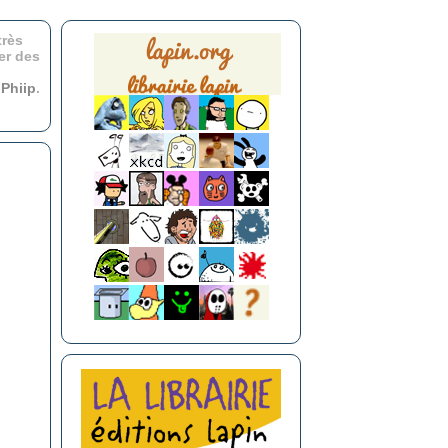
très
er des
r
Phiip
.