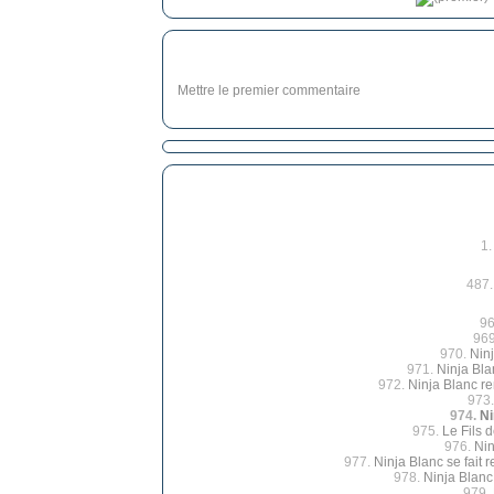
Mettre le premier commentaire
1
487
96
96
970.
Nin
971.
Ninja Bla
972.
Ninja Blanc r
973
974.
Ni
975.
Le Fils 
976.
Nin
977.
Ninja Blanc se fait 
978.
Ninja Blanc
979.