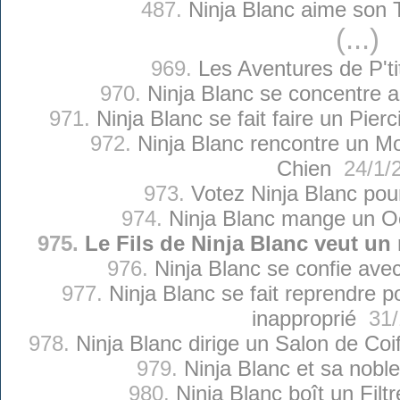
487.
Ninja Blanc aime son T
(...)
969.
Les Aventures de P'ti
970.
Ninja Blanc se concentre
971.
Ninja Blanc se fait faire un Pier
972.
Ninja Blanc rencontre un M
Chien
24/1/
973.
Votez Ninja Blanc pou
974.
Ninja Blanc mange un Oe
975.
Le Fils de Ninja Blanc veut u
976.
Ninja Blanc se confie ave
977.
Ninja Blanc se fait reprendre p
inapproprié
31/
978.
Ninja Blanc dirige un Salon de Co
979.
Ninja Blanc et sa nobl
980.
Ninja Blanc boît un Filt