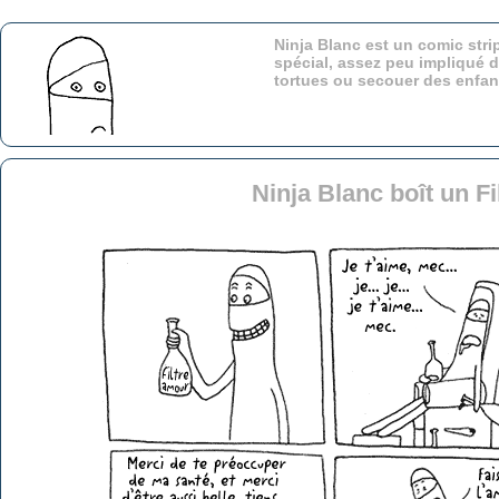
Ninja Blanc est un comic stri
spécial, assez peu impliqué d
tortues ou secouer des enfa
Ninja Blanc boît un F