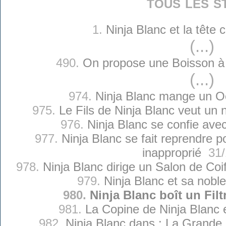
tous les s
1.
Ninja Blanc et la tête
(...)
490.
On propose une Boisson à 
(...)
974.
Ninja Blanc mange un Oe
975.
Le Fils de Ninja Blanc veut u
976.
Ninja Blanc se confie ave
977.
Ninja Blanc se fait reprendre p
inapproprié
31/
978.
Ninja Blanc dirige un Salon de Co
979.
Ninja Blanc et sa nobl
980.
Ninja Blanc boît un Fil
981.
La Copine de Ninja Blanc es
982.
Ninja Blanc dans : La Grande