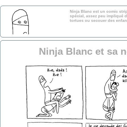
Ninja Blanc est un comic stri
spécial, assez peu impliqué d
tortues ou secouer des enfa
Ninja Blanc et sa 