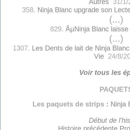
Autres
31/1/
358.
Ninja Blanc upgrade son Lect
(...)
829.
ÂµNinja Blanc laisse
(...)
1307.
Les Dents de lait de Ninja Blanc
Vie
24/8/2
Voir tous les é
paquet
Les paquets de strips :
Ninja 
Début de l'his
Histoire précédente
Pro