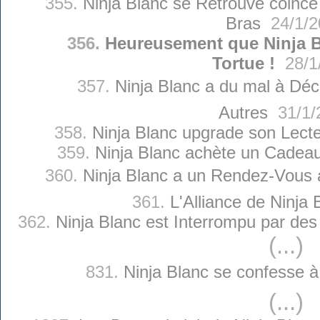
355.
Ninja Blanc se Retrouve coincé
Bras
24/1/2
356.
Heureusement que Ninja B
Tortue !
28/1
357.
Ninja Blanc a du mal à Décr
Autres
31/1/
358.
Ninja Blanc upgrade son Lect
359.
Ninja Blanc achète un Cadeau 
360.
Ninja Blanc a un Rendez-Vous a
361.
L'Alliance de Ninja 
362.
Ninja Blanc est Interrompu par de
(...)
831.
Ninja Blanc se confesse à 
(...)