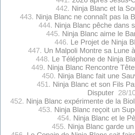
442.
Ninja Blanc et la S
443.
Ninja Blanc ne connaît pas la
444.
Ninja Blanc pêche dans 
445.
Ninja Blanc aime le B
446.
Le Projet de Ninja B
447.
Un Malpoli Montre sa Lune à
448.
Le Téléphone de Ninja Bl
449.
Ninja Blanc Rencontre Têt
450.
Ninja Blanc fait une Sa
451.
Ninja Blanc et son Fils P
Disputer
28/10
452.
Ninja Blanc expérimente de la Bio
453.
Ninja Blanc reçoit un Su
454.
Ninja Blanc et le Pè
455.
Ninja Blanc garde un
456.
Le Copain de Ninja Blanc sait fair