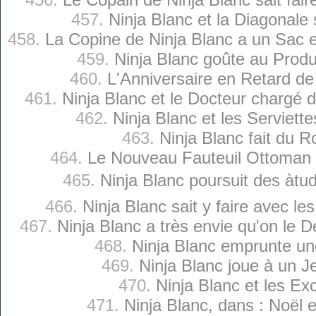
457.
Ninja Blanc et la Diagonale
458.
La Copine de Ninja Blanc a un Sac e
459.
Ninja Blanc goûte au Produi
460.
L'Anniversaire en Retard de
461.
Ninja Blanc et le Docteur chargé
462.
Ninja Blanc et les Serviett
463.
Ninja Blanc fait du Ro
464.
Le Nouveau Fauteuil Ottoman 
465.
Ninja Blanc poursuit des àtu
466.
Ninja Blanc sait y faire avec l
467.
Ninja Blanc a très envie qu'on le
468.
Ninja Blanc emprunte u
469.
Ninja Blanc joue à un J
470.
Ninja Blanc et les Ex
471.
Ninja Blanc, dans : Noël 