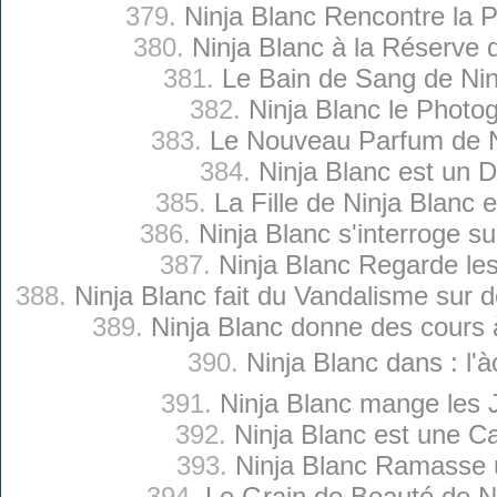
379.
Ninja Blanc Rencontre la P
380.
Ninja Blanc à la Réserve 
381.
Le Bain de Sang de Nin
382.
Ninja Blanc le Photo
383.
Le Nouveau Parfum de N
384.
Ninja Blanc est un 
385.
La Fille de Ninja Blanc 
386.
Ninja Blanc s'interroge s
387.
Ninja Blanc Regarde le
388.
Ninja Blanc fait du Vandalisme sur 
389.
Ninja Blanc donne des cours à
390.
Ninja Blanc dans : l'à
391.
Ninja Blanc mange les 
392.
Ninja Blanc est une C
393.
Ninja Blanc Ramasse 
394.
Le Grain de Beauté de N