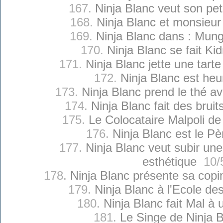
167.
Ninja Blanc veut son pet
168.
Ninja Blanc et monsieu
169.
Ninja Blanc dans : Mu
170.
Ninja Blanc se fait Ki
171.
Ninja Blanc jette une tart
172.
Ninja Blanc est he
173.
Ninja Blanc prend le thé a
174.
Ninja Blanc fait des brui
175.
Le Colocataire Malpoli de
176.
Ninja Blanc est le Pè
177.
Ninja Blanc veut subir une
esthétique
10/5
178.
Ninja Blanc présente sa copin
179.
Ninja Blanc à l'Ecole de
180.
Ninja Blanc fait Mal à
181.
Le Singe de Ninja 