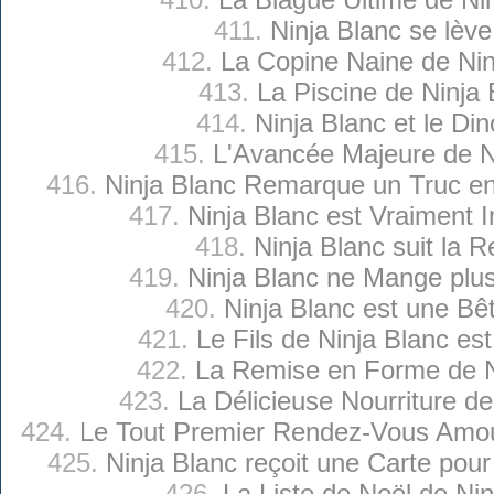
411.
Ninja Blanc se lève
412.
La Copine Naine de Nin
413.
La Piscine de Ninja 
414.
Ninja Blanc et le Di
415.
L'Avancée Majeure de N
416.
Ninja Blanc Remarque un Truc ent
417.
Ninja Blanc est Vraiment 
418.
Ninja Blanc suit la R
419.
Ninja Blanc ne Mange plu
420.
Ninja Blanc est une Bê
421.
Le Fils de Ninja Blanc es
422.
La Remise en Forme de N
423.
La Délicieuse Nourriture de
424.
Le Tout Premier Rendez-Vous Amou
425.
Ninja Blanc reçoit une Carte pour
426.
La Liste de Noël de Nin