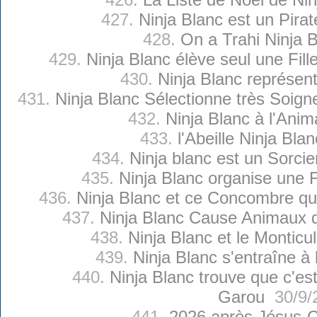
427.
Ninja Blanc est un Pira
428.
On a Trahi Ninja 
429.
Ninja Blanc élève seul une Fill
430.
Ninja Blanc représent
431.
Ninja Blanc Sélectionne très Soig
432.
Ninja Blanc à l'Anim
433.
l'Abeille Ninja Bla
434.
Ninja blanc est un Sorcie
435.
Ninja Blanc organise une F
436.
Ninja Blanc et ce Concombre qui 
437.
Ninja Blanc Cause Animaux
438.
Ninja Blanc et le Monticu
439.
Ninja Blanc s'entraîne à 
440.
Ninja Blanc trouve que c'est 
Garou
30/9/
441.
2026 après Jésus-C