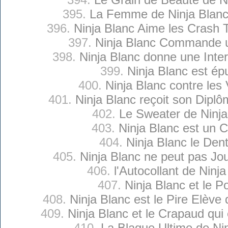
395.
La Femme de Ninja Blan
396.
Ninja Blanc Aime les Crash
397.
Ninja Blanc Commande 
398.
Ninja Blanc donne une Inte
399.
Ninja Blanc est ép
400.
Ninja Blanc contre les
401.
Ninja Blanc reçoit son Diplô
402.
Le Sweater de Ninja
403.
Ninja Blanc est un C
404.
Ninja Blanc le Dent
405.
Ninja Blanc ne peut pas Jou
406.
l'Autocollant de Ninj
407.
Ninja Blanc et le P
408.
Ninja Blanc est le Pire Elève 
409.
Ninja Blanc et le Crapaud qui
410.
La Blague Ultime de Ni