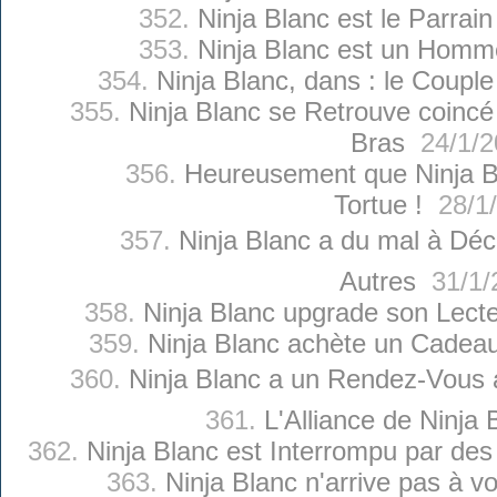
352.
Ninja Blanc est le Parrai
353.
Ninja Blanc est un Homm
354.
Ninja Blanc, dans : le Couple
355.
Ninja Blanc se Retrouve coincé
Bras
24/1/2
356.
Heureusement que Ninja B
Tortue !
28/1/
357.
Ninja Blanc a du mal à Décr
Autres
31/1/
358.
Ninja Blanc upgrade son Lect
359.
Ninja Blanc achète un Cadeau 
360.
Ninja Blanc a un Rendez-Vous a
361.
L'Alliance de Ninja 
362.
Ninja Blanc est Interrompu par de
363.
Ninja Blanc n'arrive pas à v