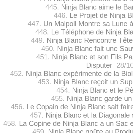
445.
Ninja Blanc aime le B
446.
Le Projet de Ninja B
447.
Un Malpoli Montre sa Lune à
448.
Le Téléphone de Ninja Bl
449.
Ninja Blanc Rencontre Têt
450.
Ninja Blanc fait une Sa
451.
Ninja Blanc et son Fils P
Disputer
28/10
452.
Ninja Blanc expérimente de la Bio
453.
Ninja Blanc reçoit un Su
454.
Ninja Blanc et le Pè
455.
Ninja Blanc garde un
456.
Le Copain de Ninja Blanc sait fair
457.
Ninja Blanc et la Diagonale
458.
La Copine de Ninja Blanc a un Sac e
459.
Ninja Blanc goûte au Produi