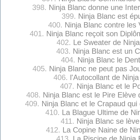
398.
Ninja Blanc donne une Inte
399.
Ninja Blanc est ép
400.
Ninja Blanc contre les
401.
Ninja Blanc reçoit son Diplô
402.
Le Sweater de Ninja
403.
Ninja Blanc est un C
404.
Ninja Blanc le Dent
405.
Ninja Blanc ne peut pas Jou
406.
l'Autocollant de Ninj
407.
Ninja Blanc et le P
408.
Ninja Blanc est le Pire Elève 
409.
Ninja Blanc et le Crapaud qui
410.
La Blague Ultime de Ni
411.
Ninja Blanc se lève
412.
La Copine Naine de Nin
413.
La Piscine de Ninja 