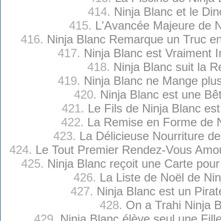
414.
Ninja Blanc et le Di
415.
L'Avancée Majeure de N
416.
Ninja Blanc Remarque un Truc ent
417.
Ninja Blanc est Vraiment 
418.
Ninja Blanc suit la R
419.
Ninja Blanc ne Mange plu
420.
Ninja Blanc est une Bê
421.
Le Fils de Ninja Blanc es
422.
La Remise en Forme de N
423.
La Délicieuse Nourriture de
424.
Le Tout Premier Rendez-Vous Amou
425.
Ninja Blanc reçoit une Carte pour
426.
La Liste de Noël de Nin
427.
Ninja Blanc est un Pira
428.
On a Trahi Ninja 
429.
Ninja Blanc élève seul une Fill